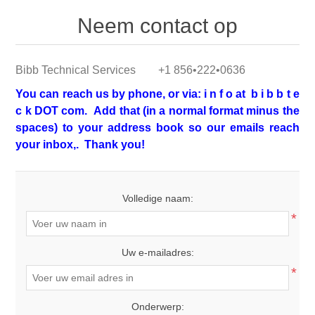
Neem contact op
Bibb Technical Services +1 856•222•0636
You can reach us by phone, or via: i n f o at b i b b t e
c k DOT com. Add that (in a normal format minus the
spaces) to your address book so our emails reach
your inbox,. Thank you!
Volledige naam:
*
Uw e-mailadres:
*
Onderwerp: