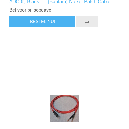
ADC 6', Black TT (Bantam) Nickel Patch Cable
Bel voor prijsopgave
BESTEL NU!