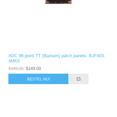
ADC 96 point TT (Bantam) patch panels: BJF403-
4MKII
$349.00
$149.00
BESTEL NU!